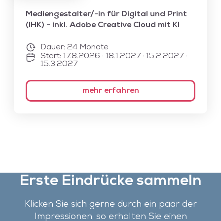
Alle Kurse anzeigen
Mediengestalter/-in für Digital und Print
Suche
(IHK) - inkl. Adobe Creative Cloud mit KI
Unsere Suche wird von einem KI-gestützten Chatbot-
System unterstützt. Um die Suchfunktion nutzen zu
Dauer:
24 Monate
können, müssen Sie der Datenschutzerklärung zustimmen
Start: 17.8.2026 · 18.1.2027 · 15.2.2027 ·
und die entsprechenden Cookies akzeptieren.
15.3.2027
Akzeptieren
Alle akzeptieren
mehr erfahren
Erste Eindrücke sammeln
Klicken Sie sich gerne durch ein paar der
Impressionen, so erhalten Sie einen