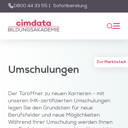
0800 44 33 55 1
Sofortberatung
Suche
Unsere Suche wird von einem KI-gestützten Chatbot-System
unterstützt. Um die Suchfunktion nutzen zu können, müssen Sie
der Datenschutzerklärung zustimmen und die entsprechenden
Cookies akzeptieren.
Akzeptieren
Alle akzeptieren
Zur Merkliste
Umschulungen
Der Türöffner zu neuen Karrieren - mit
unseren IHK-zertifizierten Umschulungen
legen Sie den Grundstein für neue
Berufsfelder und neue Möglichkeiten.
Während Ihrer Umschulung werden Ihnen