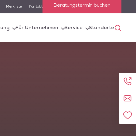
Beratungstermin buchen
Merkliste
Kontakt
lung
Für Unternehmen
Service
Standorte
 die Suchfunktion
e entsprechenden
Anru
Kont
Zur 