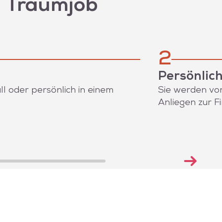
n Traumjob
2
Persönlic
l oder persönlich in einem
Sie werden von
Anliegen zur F