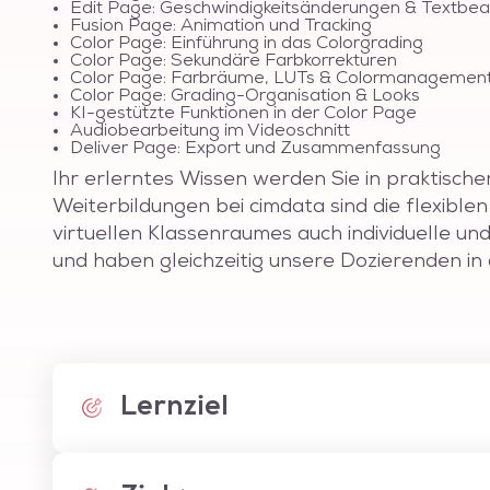
Edit Page: Geschwindigkeitsänderungen & Textbea
Fusion Page: Animation und Tracking
Color Page: Einführung in das Colorgrading
Color Page: Sekundäre Farbkorrekturen
Color Page: Farbräume, LUTs & Colormanagemen
Color Page: Grading-Organisation & Looks
KI-gestützte Funktionen in der Color Page
Audiobearbeitung im Videoschnitt
Deliver Page: Export und Zusammenfassung
Ihr erlerntes Wissen werden Sie in praktische
Weiterbildungen bei cimdata sind die flexibl
virtuellen Klassenraumes auch individuelle u
und haben gleichzeitig unsere Dozierenden in 
Lernziel
DaVinci Resolve lernen intensiv: Nach Abschluss 
einen fertigen Film nach gestalterischen Maßstä
Compositing-Techniken zu vervollständigen. Hier
Korrekturen und kreative Looks wird Ihnen geläuf