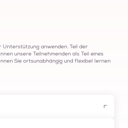
er Unterstützung anwenden. Teil der
önnen unsere Teilnehmenden als Teil eines
nnen Sie ortsunabhängig und flexibel lernen
 vorliegendem und selbstgefilmtem Videomaterial
h Korrekturen aufzuwerten und mit verschiedenen
xt und Animationen. Auch das Colorgrading für
ergründe, die für eine Produktion unabdingbar