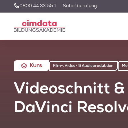
0800 44 33 55 1
Sofortberatung
Unsere Suche wir
nutzen zu könne
Kurs
Film-, Video- & Audioproduktion
Me
Videoschnitt &
DaVinci Resolv