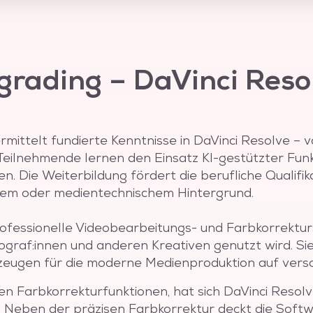
 ab, angefangen beim Import von
bis hin zur Audiobearbeitung und
onen optimieren und beschleunigen
tt, der Soundbearbeitung und des
grading – DaVinci Resol
men Mac, Windows und Linux und
it vielen professionellen
rmittelt fundierte Kenntnisse in DaVinci Resolve – v
kte jeglicher Größe und
Teilnehmende lernen den Einsatz KI-gestützter Fun
ouTube-Videos bis hin zu großen
 Die Weiterbildung fördert die berufliche Qualifik
inci Resolve ermöglicht eine
chem oder medientechnischem Hintergrund.
n Videoproduktionen, wobei es
ools wie Final Cut Pro X
ofessionelle Videobearbeitungs- und Farbkorrekturs
lichkeiten zu erweitern und den
raf:innen und anderen Kreativen genutzt wird. Sie bi
zeugen für die moderne Medienproduktion auf vers
n Farbkorrekturfunktionen, hat sich DaVinci Resolv
. Neben der präzisen Farbkorrektur deckt die Sof