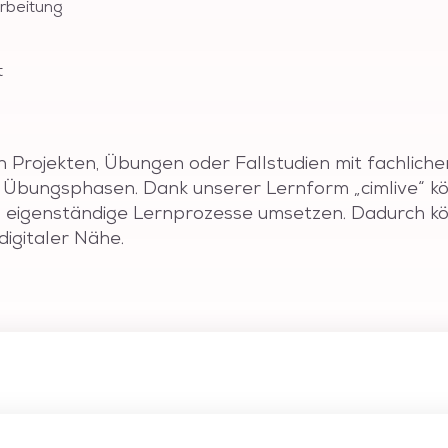
rbeitung
t
n Projekten, Übungen oder Fallstudien mit fachlich
en Übungsphasen. Dank unserer Lernform „cimlive“ k
nd eigenständige Lernprozesse umsetzen. Dadurch kö
digitaler Nähe.
dieser Weiterbildung Videoschnitt sind Sie in der Lage, aus
ben zu schneiden, die Qualität des Ursprungsmaterials durc
zu gehört die Anwendung von Überblendungen, Effekten, Te
ig sein. Weiter kennen Sie die notwendigen technischen Hint