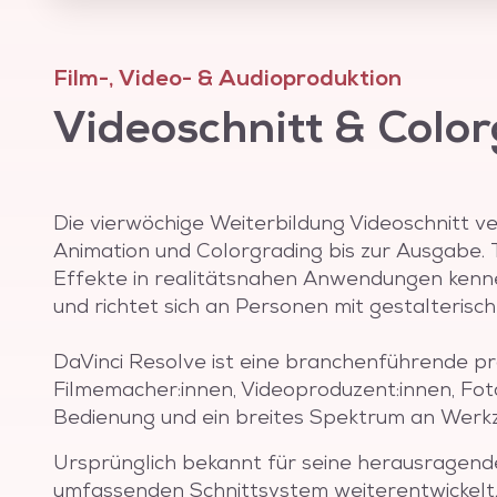
Software den gesamten Produktionsworkflow
Material über den Schnitt, die Farbkorrektur 
Fertigstellung des Films. KI-basierten Funkti
Film-, Video- & Audioproduktion
den Arbeitsprozess im Video- und Audioschni
Videoschnitt & Color
Colorgradings.
DaVinci Resolve läuft auf den Betriebssyste
bietet eine umfangreiche kostenlose Version m
Die vierwöchige Weiterbildung Videoschnitt ve
Funktionen. Mit dieser Software können Proje
Animation und Colorgrading bis zur Ausgabe. 
Komplexität bearbeitet werden, von kleinen Y
Effekte in realitätsnahen Anwendungen kennen.
Hollywood-Produktionen. Die Nutzung von DaV
und richtet sich an Personen mit gestalteris
effiziente und kostensparende Umsetzung vo
auch problemlos in Kombination mit anderen T
DaVinci Resolve ist eine branchenführende pr
eingesetzt werden kann, um die kreativen Mög
Filmemacher:innen, Videoproduzent:innen, Fotog
Arbeitsablauf zu optimieren.
Bedienung und ein breites Spektrum an Werk
Ursprünglich bekannt für seine herausragende
umfassenden Schnittsystem weiterentwickelt