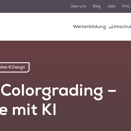
Über uns
Blog
Jobs
FAQ
Suche
Weiterbildung
Umschu
d von einem KI-gestützten Chatbot-System unterstützt. Um
n, müssen Sie der Datenschutzerklärung zustimmen und di
Cookies akzeptieren.
Akzeptieren
Alle akzeptieren
dien & Design
 Colorgrading –
e mit KI