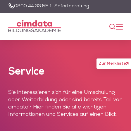
0800 44 33 55 1
Sofortberatung
Suche
Unsere Suche wird von einem KI-gestützten Chatbot-System
unterstützt. Um die Suchfunktion nutzen zu können, müssen Sie
der Datenschutzerklärung zustimmen und die entsprechenden
Cookies akzeptieren.
Akzeptieren
Alle akzeptieren
Zur Merkliste
Service
Sie interessieren sich für eine Umschulung
oder Weiterbildung oder sind bereits Teil von
cimdata? Hier finden Sie alle wichtigen
Informationen und Services auf einen Blick.