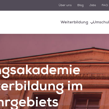
Über uns
Blog
Jobs
FAQ
Suche
Weiterbildung
Umschu
d von einem KI-gestützten Chatbot-System unterstützt. Um
n, müssen Sie der Datenschutzerklärung zustimmen und di
Cookies akzeptieren.
Akzeptieren
Alle akzeptieren
ngsakademie
erbildung im
hrgebiets