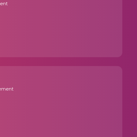
ent
gement