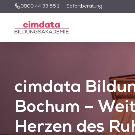
0800 44 33 55 1
Sofortberatung
Unsere Suche wir
nutzen zu könne
cimdata
Bildu
Bochum – Weit
Herzen des Ru