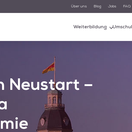
Über uns
Blog
Jobs
FAQ
Suche
Weiterbildung
Umschu
d von einem KI-gestützten Chatbot-System unterstützt. Um
n, müssen Sie der Datenschutzerklärung zustimmen und di
Cookies akzeptieren.
Akzeptieren
Alle akzeptieren
n Neustart –
a
emie