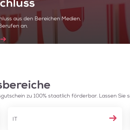
chluss
luss aus den Bereichen Medien,
Berufen an.
bereiche
utschein zu 100% staatlich förderbar. Lassen Sie s
IT