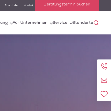
Beratungstermin buchen
Merkliste
Kontakt
lung
Für Unternehmen
Service
Standorte
 die Suchfunktion
e entsprechenden
Anru
Kont
Zur 