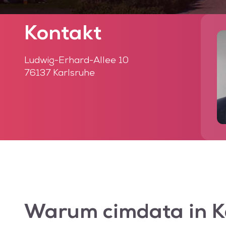
Kontakt
Ludwig-Erhard-Allee 10
76137 Karlsruhe
Warum
cimdata
in K