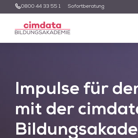
0800 44 33 55 1
Sofortberatung
Unsere Suche wir
nutzen zu könne
Impulse für de
mit der
cimdat
Bildungsakad