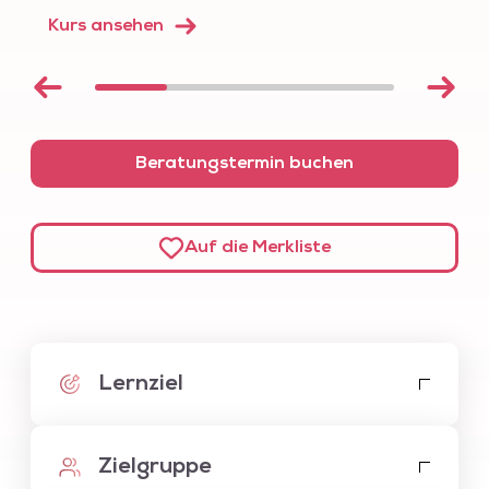
Kurs ansehen
Beratungstermin buchen
Auf die Merkliste
Lernziel
Der Schwerpunkt liegt auf der
Wissensvermittlung für CRM E-Commerce
und Online Marketing und das dazugehörige
Verständnis von E-Commerce und der
Zielgruppe
professionellen Content Erstellung. Sie