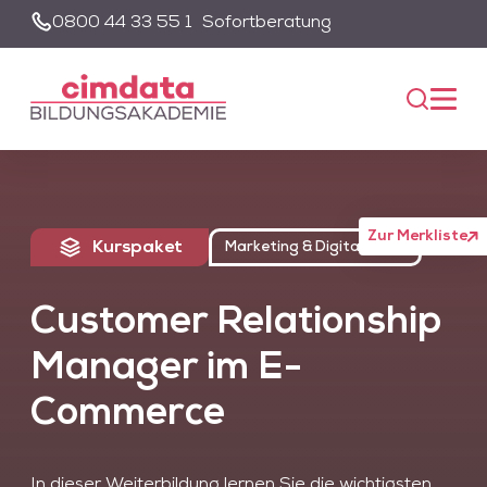
0800 44 33 55 1
Sofortberatung
Suche
Unsere Suche wird von einem KI-gestützten Chatbot-System
unterstützt. Um die Suchfunktion nutzen zu können, müssen Sie
der Datenschutzerklärung zustimmen und die entsprechenden
Cookies akzeptieren.
Akzeptieren
Alle akzeptieren
Zur Merkliste
Kurspaket
Marketing & Digital Sales
Customer Relationship
Manager im E-
Commerce
In dieser Weiterbildung lernen Sie die wichtigsten