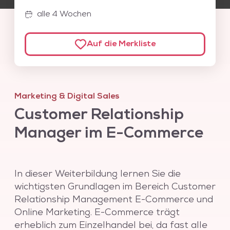
können sie zielgerichtet Kunden ansprechen und
alle 4 Wochen
den Erfolg ihrer Kampagnen steigern.
Diese Weiterbildung setzt sich aus den
Auf die Merkliste
folgenden Einzelkursen à 4 Wochen zusammen.
Die Einzelkurse können je nach Bedarf ausgetauscht
oder erweitert werden.
Marketing & Digital Sales
Customer Relationship
Manager im E-Commerce
In dieser Weiterbildung lernen Sie die
wichtigsten Grundlagen im Bereich Customer
Relationship Management E-Commerce und
Online Marketing. E-Commerce trägt
erheblich zum Einzelhandel bei, da fast alle