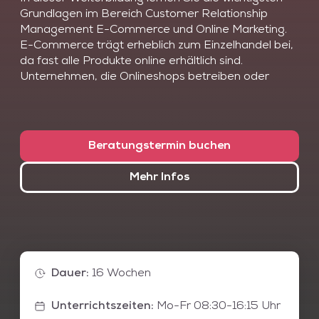
Grundlagen im Bereich Customer Relationship
Management E-Commerce und Online Marketing.
E-Commerce trägt erheblich zum Einzelhandel bei,
da fast alle Produkte online erhältlich sind.
Unternehmen, die Onlineshops betreiben oder
aufbauen wollen, stehen vor neuen
Herausforderungen im Vergleich zum klassischen
Handel.
Beratungstermin buchen
Online Marketing ist die zentrale Schnittstelle
zwischen Kunden und digitalem Handel. Social
Mehr Infos
Media, Audio- und Videoformate sind dabei
unverzichtbar für Markenpräsenz und Werbung.
Zudem ist es essenziell, Kampagnendaten zu
analysieren, um Erfolge messbar zu machen und
Zielgruppen besser zu verstehen.
Dauer
:
16 Wochen
Für Social Media Manager ist es wichtig, aktuelle
Trends in Content-Erstellung zu kennen und die
Unterrichtszeiten
:
Mo-Fr 08:30-16:15 Uhr
Customer Journey bis zum Kauf zu verstehen. So