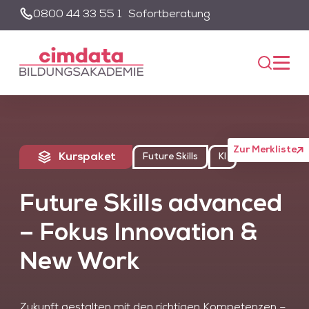
0800 44 33 55 1
Sofortberatung
Suche
Unsere Suche wird von einem KI-gestützten Chatbot-System
unterstützt. Um die Suchfunktion nutzen zu können, müssen Sie
der Datenschutzerklärung zustimmen und die entsprechenden
Cookies akzeptieren.
Akzeptieren
Alle akzeptieren
Zur Merkliste
Kurspaket
Future Skills
KI
Future Skills advanced
– Fokus Innovation &
New Work
Zukunft gestalten mit den richtigen Kompetenzen –