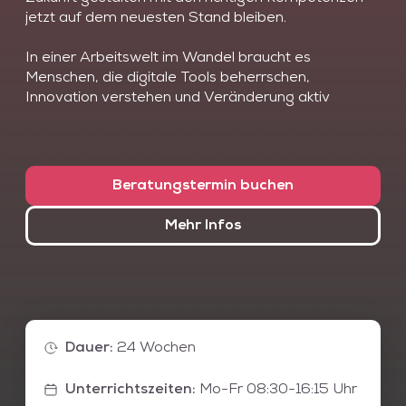
jetzt auf dem neuesten Stand bleiben.
In einer Arbeitswelt im Wandel braucht es
Menschen, die digitale Tools beherrschen,
Innovation verstehen und Veränderung aktiv
gestalten. Mit dem Kurspaket „Future Skills
advanced – Fokus Innovation & New Work“ sichern
Sie sich gleich mehrere Schlüsselqualifikationen auf
einen Schlag: Sie lernen, wie Sie Microsoft 365 inkl.
Beratungstermin buchen
Copilot effizient einsetzen, KI-Prozesse gestalten
und Change-Projekte mit agilen Methoden wie
Mehr Infos
Scrum erfolgreich begleiten. Darüber hinaus
vertiefen Sie Ihre Kenntnisse im Feel Good
Management und erfahren, wie New Work,
Innovationsmethoden und digitale Transformation
zusammenspielen.
Dauer
:
24 Wochen
Diese New Work Weiterbildung setzt sich aus den
folgenden Einzelkursen á 4 Wochen zusammen.
Unterrichtszeiten
:
Mo-Fr 08:30-16:15 Uhr
Die Einzelkurse können je nach Bedarf ausgetauscht