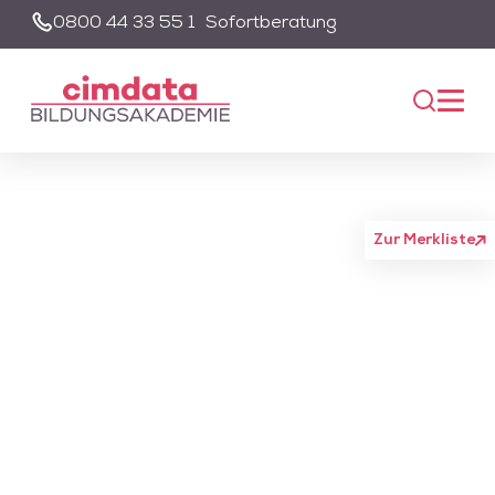
0800 44 33 55 1
Sofortberatung
Suche
Unsere Suche wird von einem KI-gestützten Chatbot-System
unterstützt. Um die Suchfunktion nutzen zu können, müssen Sie
der Datenschutzerklärung zustimmen und die entsprechenden
Cookies akzeptieren.
Akzeptieren
Alle akzeptieren
Zur Merkliste